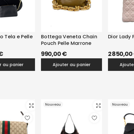
 Tela e Pelle
Bottega Veneta Chain
Dior Lady 
Pouch Pelle Marrone
 €
990,00 €
2 850,00
er au panier
ajouter au panier
ajout
Nouveau
Nouveau