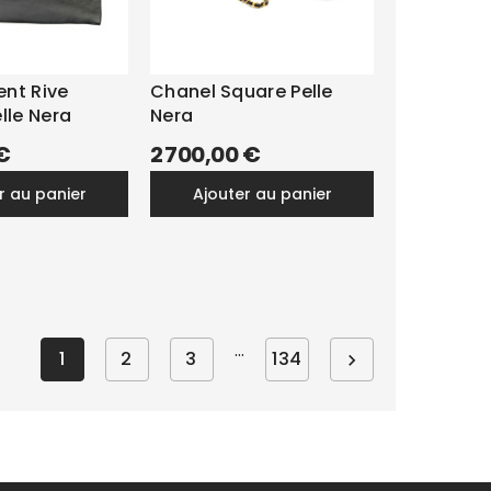
ent Rive
Chanel Square Pelle
lle Nera
Nera
€
2 700,00 €
er au panier
ajouter au panier
…
1
2
3
134
