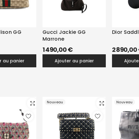
dison GG
Gucci Jackie GG
Dior Saddl
Marrone
1 490,00 €
2 890,00
er au panier
ajouter au panier
ajout
Nouveau
Nouveau