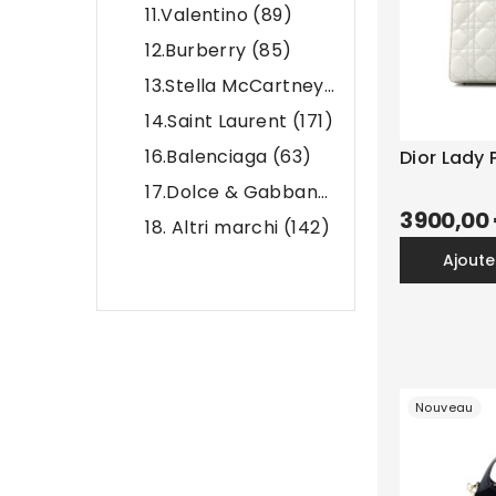
11.Valentino
(89)
12.Burberry
(85)
13.Stella McCartney
(87)
14.Saint Laurent
(171)
16.Balenciaga
(63)
Dior Lady 
17.Dolce & Gabbana
(74)
3 900,00
18. Altri marchi
(142)
ajout
Nouveau