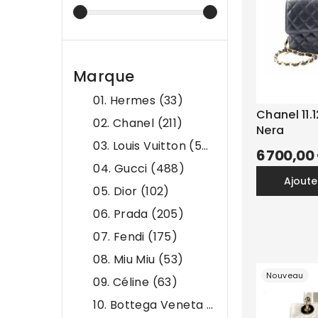
Marque
01. Hermes
(33)
Chanel 11.1
02. Chanel
(211)
Nera
03. Louis Vuitton
(549)
6 700,00
04. Gucci
(488)
ajout
05. Dior
(102)
06. Prada
(205)
07. Fendi
(175)
08. Miu Miu
(53)
Nouveau
09. Céline
(63)
10. Bottega Veneta
(69)